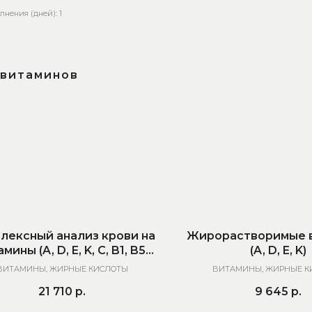
лнения (дней): 1
 витаминов
лексный анализ крови на
Жирорастворимые 
мины (A, D, E, K, C, B1, B5,
(A, D, E, K)
B6, В9, B12)
ВИТАМИНЫ, ЖИРНЫЕ КИСЛОТЫ
ВИТАМИНЫ, ЖИРНЫЕ К
21 710
р.
9 645
р.