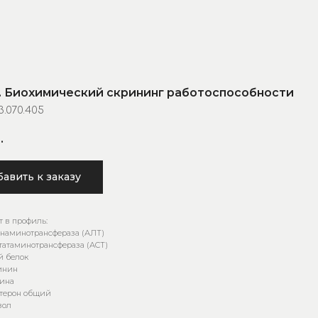
. Биохимический скрининг работоспособности
3.070.405
.
авить к заказу
т в профиль:
наминотрансфераза (АЛТ)
татаминотрансфераза (АСТ)
 белок
инин
ина
стерон общий
зол