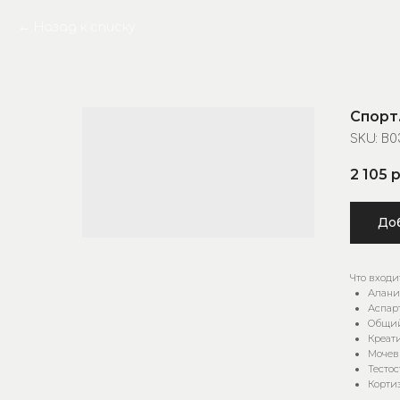
Назад к списку
Спорт
SKU:
B0
2 105
р
Доб
Что входи
Алани
Аспар
Общий
Креат
Мочев
Тесто
Корти