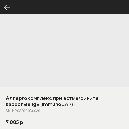
Аллергокомплекс при астме/рините
взрослые IgE (ImmunoCAP)
SKU:
B03.002.004.080
7 885
р.