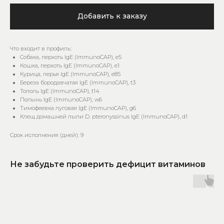
Добавить к заказу
Что входит в профиль:
Собака, перхоть IgE (ImmunoCAP), e5
Кошка, перхоть IgE (ImmunoCAP), e1
Курица, перья IgE (ImmunoCAP), e85
Береза бородавчатая IgE (ImmunoCAP), t3
Тополь IgE (ImmunoCAP), t14
Полынь IgE (ImmunoCAP), w6
Тимофеевка луговая IgE (ImmunoCAP), g6
Клещ домашней пыли D. pteronyssinus IgE (ImmunoCAP), d1
Срок исполнения (дней): 9
Не забудьте проверить дефицит витаминов