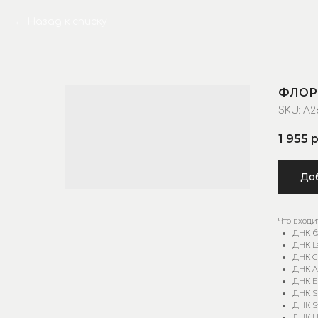
Назад к списку
ФЛОР
SKU:
A2
1 955
р
Доб
Что входи
ДНК б
ДНК La
ДНК Ga
ДНК A
ДНК En
ДНК St
ДНК St
ДНК U