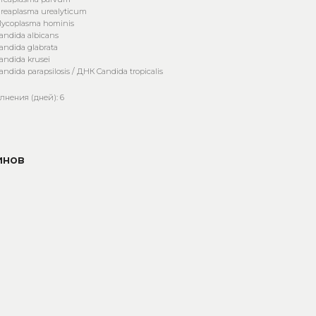
reaplasma urealyticum
ycoplasma hominis
ndida albicans
ndida glabrata
ndida krusei
ndida parapsilosis / ДНК Candida tropicalis
лнения (дней): 6
инов