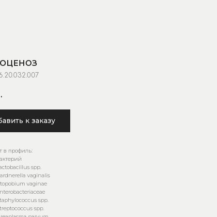
ОЦЕНОЗ
6.20.032.007
.
авить к заказу
т в профиль:
актерий
ctobacillus spp.
rdnerella vaginalis
topobium vaginae
terobacteriaceae
aphylococcus spp.
reptococcus spp.
reaplasma parvum