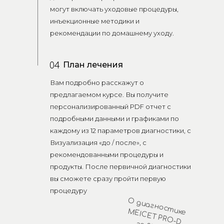
могут включать уходовые процедуры,
инъекционные методики и
рекомендации по домашнему уходу.
План лечения
04
Вам подробно расскажут о
предлагаемом курсе. Вы получите
персонализированный PDF отчет с
подробными данными и графиками по
каждому из 12 параметров диагностики, с
Визуализация «до / после», с
рекомендованными процедуры и
продукты. После первичной диагностики
вы сможете сразу пройти первую
процедуру
О
д
иа
гно
ст
E
IC
E
T PRO
-D
ике M